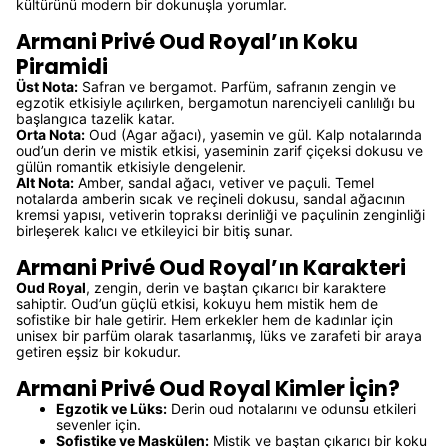
kültürünü modern bir dokunuşla yorumlar.
Armani Privé Oud Royal’ın Koku
Piramidi
Üst Nota:
Safran ve bergamot. Parfüm, safranın zengin ve
egzotik etkisiyle açılırken, bergamotun narenciyeli canlılığı bu
başlangıca tazelik katar.
Orta Nota:
Oud (Agar ağacı), yasemin ve gül. Kalp notalarında
oud’un derin ve mistik etkisi, yaseminin zarif çiçeksi dokusu ve
gülün romantik etkisiyle dengelenir.
Alt Nota:
Amber, sandal ağacı, vetiver ve paçuli. Temel
notalarda amberin sıcak ve reçineli dokusu, sandal ağacının
kremsi yapısı, vetiverin topraksı derinliği ve paçulinin zenginliği
birleşerek kalıcı ve etkileyici bir bitiş sunar.
Armani Privé Oud Royal’ın Karakteri
Oud Royal
, zengin, derin ve baştan çıkarıcı bir karaktere
sahiptir. Oud’un güçlü etkisi, kokuyu hem mistik hem de
sofistike bir hale getirir. Hem erkekler hem de kadınlar için
unisex bir parfüm olarak tasarlanmış, lüks ve zarafeti bir araya
getiren eşsiz bir kokudur.
Armani Privé Oud Royal Kimler İçin?
Egzotik ve Lüks:
Derin oud notalarını ve odunsu etkileri
sevenler için.
Sofistike ve Maskülen:
Mistik ve baştan çıkarıcı bir koku