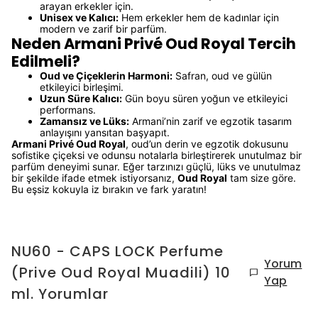
arayan erkekler için.
Unisex ve Kalıcı:
Hem erkekler hem de kadınlar için
modern ve zarif bir parfüm.
Neden Armani Privé Oud Royal Tercih
Edilmeli?
Oud ve Çiçeklerin Harmoni:
Safran, oud ve gülün
etkileyici birleşimi.
Uzun Süre Kalıcı:
Gün boyu süren yoğun ve etkileyici
performans.
Zamansız ve Lüks:
Armani’nin zarif ve egzotik tasarım
anlayışını yansıtan başyapıt.
Armani Privé Oud Royal
, oud’un derin ve egzotik dokusunu
sofistike çiçeksi ve odunsu notalarla birleştirerek unutulmaz bir
parfüm deneyimi sunar. Eğer tarzınızı güçlü, lüks ve unutulmaz
bir şekilde ifade etmek istiyorsanız,
Oud Royal
tam size göre.
Bu eşsiz kokuyla iz bırakın ve fark yaratın!
NU60 - CAPS LOCK Perfume
Yorum
(Prive Oud Royal Muadili) 10
Yap
ml.
Yorumlar