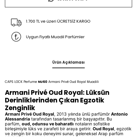
1.700 TL ve üzeri ÜCRETSİZ KARGO
Uygun Fiyatlı Muadil Parfümler
Ürün Açıklaması
CAPS LOCK Perfume
NU60
Armani Privé Oud Royal Muadili
Armani Privé Oud Royal: Lüksün
Derinliklerinden Çıkan Egzotik
Zenginlik
Armani Privé Oud Royal
, 2013 yılında ünlü parfümör
Antonio
Alessandria
tarafından tasarlanmış bir başyapıttır. Bu
parfüm,
oud, odunsu ve baharatlı
notaların sofistike
birleşimiyle lüks ve zarafeti bir araya getirir.
Oud Royal
, egzotik
ve zengin bir koku deneyimi sunar, geleneksel Arap parfüm