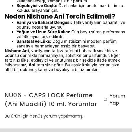
kullanabileceği, zamansız bir parfüm.
Büyüleyici ve Güçlü:
Özel anlar için unutulmaz bir imza
kokusu arayanlar için.
Neden Nishane Ani Tercih Edilmeli?
Vanilya ve Baharat Dengesi:
Tatlı vanilyanın baharatlı ve
odunsu notalarla uyumu.
Yoğun ve Uzun Süre Kalıcı:
Gün boyu süren performans
ve etkileyici fark edilirlik.
Sanatsal ve Lüks:
Doğu mistisizmini modern parfüm
sanatıyla harmanlayan eşsiz bir başyapıt.
Nishane Ani
, vanilyanın tatlı zarafetini baharatlı sıcaklık ve
odunsu derinlikle harmanlayan, sofistike bir parfümdür. Eğer
tarzınızı lüks, etkileyici ve unutulmaz bir şekilde ifade etmek
istiyorsanız,
Ani
tam size göre. Bu eşsiz kokuyla her anınıza
altın bir dokunuş katın ve büyüleyici bir iz bırakın!
NU06 - CAPS LOCK Perfume
Yorum
Yap
(Ani Muadili) 10 ml.
Yorumlar
Bu ürün için henüz yorum yapılmamış.