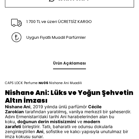
1.700 TL ve üzeri ÜCRETSİZ KARGO
Uygun Fiyatlı Muadil Parfümler
Ürün Açıklaması
CAPS LOCK Perfume
NU06
Nishane Ani Muadili
Nishane Ani: Lüks ve Yoğun Şehvetin
Altın İmzası
Nishane Ani
, 2019 yılında ünlü parfümör
Cécile
Zarokian
tarafından yaratılmış, vanilya merkezli bir şaheserdir.
Adını Ermenistan’daki tarihi Ani harabelerinden alan bu
koku,
doğunun derin mistisizmini
ve
modern
zarafeti
birleştirir. Tatlı, baharatlı ve odunsu dokularla
zenginleştirilen
Ani
, sofistike ve kalıcı yapısıyla unutulmaz bir
imza kokusu sunar.