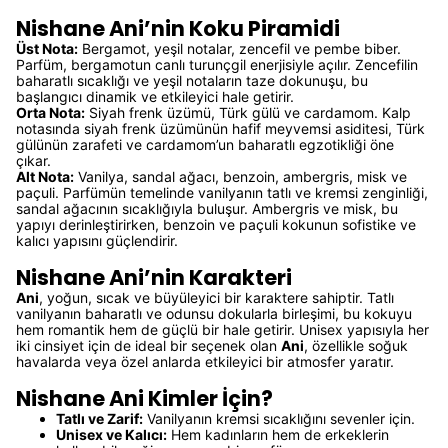
Nishane Ani’nin Koku Piramidi
Üst Nota:
Bergamot, yeşil notalar, zencefil ve pembe biber.
Parfüm, bergamotun canlı turunçgil enerjisiyle açılır. Zencefilin
baharatlı sıcaklığı ve yeşil notaların taze dokunuşu, bu
başlangıcı dinamik ve etkileyici hale getirir.
Orta Nota:
Siyah frenk üzümü, Türk gülü ve cardamom. Kalp
notasında siyah frenk üzümünün hafif meyvemsi asiditesi, Türk
gülünün zarafeti ve cardamom’un baharatlı egzotikliği öne
çıkar.
Alt Nota:
Vanilya, sandal ağacı, benzoin, ambergris, misk ve
paçuli. Parfümün temelinde vanilyanın tatlı ve kremsi zenginliği,
sandal ağacının sıcaklığıyla buluşur. Ambergris ve misk, bu
yapıyı derinleştirirken, benzoin ve paçuli kokunun sofistike ve
kalıcı yapısını güçlendirir.
Nishane Ani’nin Karakteri
Ani
, yoğun, sıcak ve büyüleyici bir karaktere sahiptir. Tatlı
vanilyanın baharatlı ve odunsu dokularla birleşimi, bu kokuyu
hem romantik hem de güçlü bir hale getirir. Unisex yapısıyla her
iki cinsiyet için de ideal bir seçenek olan
Ani
, özellikle soğuk
havalarda veya özel anlarda etkileyici bir atmosfer yaratır.
Nishane Ani Kimler İçin?
Tatlı ve Zarif:
Vanilyanın kremsi sıcaklığını sevenler için.
Unisex ve Kalıcı:
Hem kadınların hem de erkeklerin