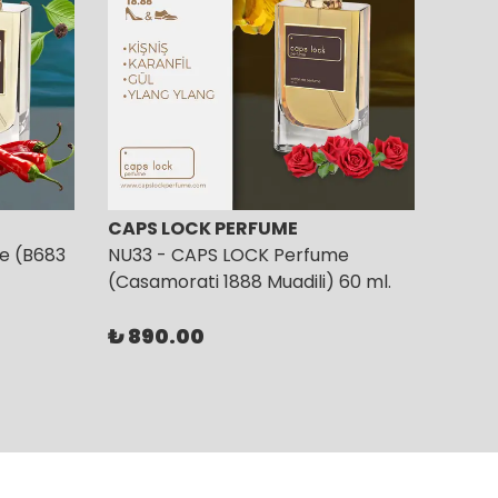
CAPS LOCK PERFUME
CAPS
e (B683
NU33 - CAPS LOCK Perfume
NU35
(Casamorati 1888 Muadili) 60 ml.
(Ambr
₺ 890.00
₺ 89