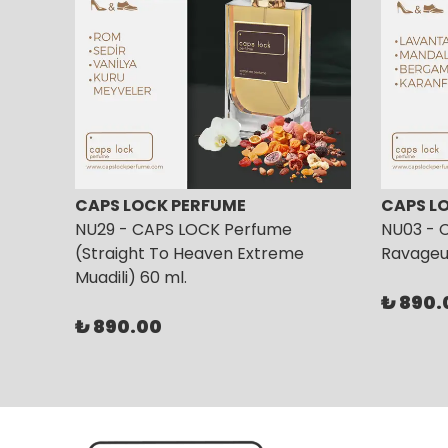
CAPS LOCK PERFUME
CAPS L
NU29 - CAPS LOCK Perfume
NU03 - 
(Straight To Heaven Extreme
Ravageur
Muadili) 60 ml.
₺ 890.
₺ 890.00