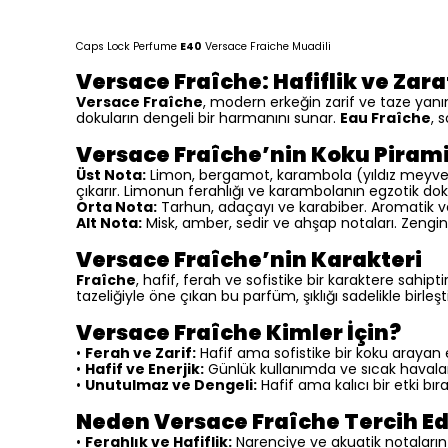
Caps Lock Perfume
E40
Versace Fraiche Muadili
Versace Fraîche: Hafiflik ve Zar
Versace Fraîche
, modern erkeğin zarif ve taze yanın
dokuların dengeli bir harmanını sunar.
Eau Fraîche
, 
Versace Fraîche’nin Koku Pirami
Üst Nota:
Limon, bergamot, karambola (yıldız meyvesi)
çıkarır. Limonun ferahlığı ve karambolanın egzotik dokusu
Orta Nota:
Tarhun, adaçayı ve karabiber. Aromatik ve b
Alt Nota:
Misk, amber, sedir ve ahşap notaları. Zengin v
Versace Fraîche’nin Karakteri
Fraîche
, hafif, ferah ve sofistike bir karaktere sahipt
tazeliğiyle öne çıkan bu parfüm, şıklığı sadelikle birleştir
Versace Fraîche Kimler İçin?
•
Ferah ve Zarif:
Hafif ama sofistike bir koku arayan e
•
Hafif ve Enerjik:
Günlük kullanımda ve sıcak havalard
•
Unutulmaz ve Dengeli:
Hafif ama kalıcı bir etki bır
Neden Versace Fraîche Tercih Ed
•
Ferahlık ve Hafiflik:
Narenciye ve akuatik notala