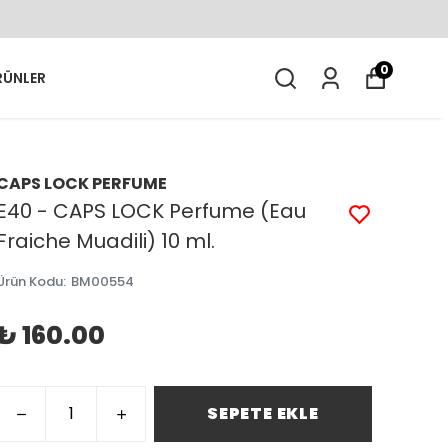
0
RÜNLER
CAPS LOCK PERFUME
E40 - CAPS LOCK Perfume (Eau
Fraiche Muadili) 10 ml.
Ürün Kodu
:
BM00554
₺ 160.00
SEPETE EKLE