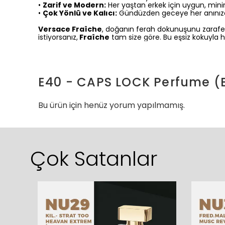
•
Zarif ve Modern:
Her yaştan erkek için uygun, minim
•
Çok Yönlü ve Kalıcı:
Gündüzden geceye her anınıza
Versace Fraîche
, doğanın ferah dokunuşunu zarafetl
istiyorsanız,
Fraîche
tam size göre. Bu eşsiz kokuyla her
E40 - CAPS LOCK Perfume (Ea
Bu ürün için henüz yorum yapılmamış.
Çok Satanlar