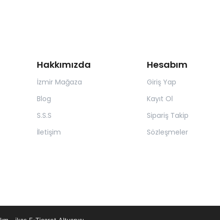
Hakkımızda
Hesabım
İzmir Mağaza
Giriş Yap
Blog
Kayıt Ol
S.S.S
Sipariş Takip
İletişim
Sözleşmeler