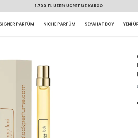
1.700 TL ÜZERI ÜCRETSIZ KARGO
SIGNER PARFÜM
NICHE PARFÜM
SEYAHAT BOY
YENİ Ü