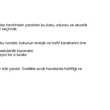
illas tarafından yaratılan bu koku, odunsu ve akuatik
r seçimdir.
u notalar, kokunun enerjik ve hafif karakterini öne
skülenlik kazandırır.
ci bir iz bırakır.
etki yaratır. Özellikle sıcak havalarda hafifliği ve