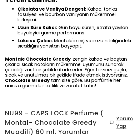
Çikolata ve Vanilya Dengesi:
Kakao, tonka
fasulyesi ve bourbon vanilyanın mükemmel
birleşimi.
Uzun Süre Kalıcı:
Gün boyu süren, etrafa yayılan
büyüleyici gurme performans.
Lüks ve Çekici:
Montale'in niş ve imza niteliğindeki
sıcaklığını yansıtan başyapıt.
Montale Chocolate Greedy
, zengin kakao ve baştan
çıkarıcı sıcak notaların mükemmel uyumunu sunarak
çekiciliği zarif bir şekilde ifade eder. Eğer tarzınızı güçlü,
sıcak ve unutulmaz bir şekilde ifade etmek istiyorsanız,
Chocolate Greedy
tam size göre. Bu parfümle her
anınıza gurme bir tatlılık ve zarafet katın!
NU99 - CAPS LOCK Perfume (
Yorum
Montal- Chocolate Greedy
Yap
Muadili) 60 ml.
Yorumlar