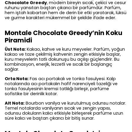
Chocolate Greedy
, modern bireyin sıcak, çekici ve cesur
ruhunu yansıtan baştan çıkarıcı bir parfümdür. Parfüm,
hem iştah kabartan hem de derin bir etki yaratarak, lüksü
ve gurme karakteri mükemmel bir şekilde ifade eder.
Montale Chocolate Greedy’nin Koku
Piramidi
Üst Nota:
Kakao, kahve ve kuru meyveler. Parfüm, yoğun
kakao ve taze çekilmiş kahvenin zengin etkisiyle başlar,
kuru meyvelerin tatlı dokunuşu bu açılışı güçlendirir. Bu
kombinasyon, enerjik, lezzetli ve sıcak bir başlangıç
sağlar.
Orta Nota:
Fas acı portakalı ve tonka fasulyesi. Kalp
notalarında acı portakalın hafif narenciyeli tazeliği ve
tonka fasulyesinin kremsi tatlılığı birleşir, parfüme
sofistike bir derinlik katar.
Alt Nota:
Bourbon vanilya ve kurutulmuş odunsu notalar.
Temel notalarda vanilyanın sıcak ve zengin yapısı,
odunsu dokuların kalıcı etkisiyle birleşerek parfüme uzun
süre kalıcı ve baştan çıkarıcı bir bitiş sunar.