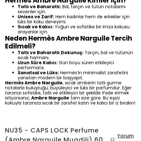
Hermès Ambre Narguile Kimler İçin?
Tatlı ve Baharatlı:
Bal, tarçın ve tütün notalarını
sevenler için.
Unisex ve Zarif:
Hem kadınlar hem de erkekler için
lüks bir koku deneyimi.
Sıcak ve Kalıcı:
Yoğun ve sofistike bir imza kokusu
arayanlar için.
Neden Hermès Ambre Narguile Tercih
Edilmeli?
Tatlı ve Baharatlı Dokunuş:
Tarçın, bal ve tütünün
sıcak harmanı.
Uzun Süre Kalıcı:
Gün boyu süren etkileyici
performans.
Sanatsal ve Lüks:
Hermès’in minimalist zarafetini
yansıtan modern bir başyapıt.
Hermès Ambre Narguile
, sıcak amberin tatlı gurme
notalarla buluştuğu, büyüleyici ve lüks bir parfümdür. Eğer
tarzınızı sofistike, tatlı ve etkileyici bir şekilde ifade etmek
istiyorsanız,
Ambre Narguile
tam size göre. Bu eşsiz
kokuyla tarzınıza sıcak bir zarafet katın ve kalıcı bir iz bırakın!
NU35 - CAPS LOCK Perfume
Yorum
(Ambre Narguile Muadili) 60