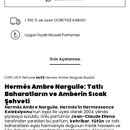
1.700 TL ve üzeri ÜCRETSİZ KARGO
Uygun Fiyatlı Muadil Parfümler
Ürün Açıklaması
CAPS LOCK Perfume
NU35
Hermès Ambre Narguile Muadili
Hermès Ambre Narguile: Tatlı
Baharatların ve Amberin Sıcak
Şehveti
Hermès Ambre Narguile
,
Hermès’in Hermessence
Koleksiyonu
’nun eşsiz bir üyesi olarak 2004 yılında
piyasaya sürüldü. Ünlü parfümör
Jean-Claude Ellena
tarafından yaratılan bu parfüm,
kehribar
,
tütün
ve tatlı
baharatların eşsiz harmanıyla doğunun mistik havasını ve