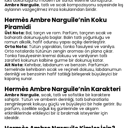
lüks dokunuşunu modern bir sanat eserine dönüştürür.
Ambre Narguile
, tatlı ve sıcak kompozisyonu sayesinde kış
aylarının vazgeçilmez imza kokularından biridir.
Hermès Ambre Narguile’nin Koku
Piramidi
Üst Nota:
Bal, tarçın ve rom. Parfüm, tarçının sıcak ve
baharatlı dokunuşuyla başlar. Balın tatlı yoğunluğu ve
romun alkolik, hafif odunsu yapısı açılışı derinleştirir.
Orta Nota:
Tütün yaprakları, tonka fasulyesi ve vanilya.
Orta notalarda tütünün zengin aroması ön plana çıkar.
Tonka fasulyesinin kremsi dokusu ve vanilyanın tatlı
zarafeti kokunun kalbine gurme bir dokunuş katar.
Alt Nota:
Kehribar, labdanum ve benzoin. Parfümün
temelinde kehribarın sıcak ve reçineli dokusu, labdanumun
derinliği ve benzoinin hafif tatlılığı birleşerek büyüleyici bir
kapanış sunar.
Hermès Ambre Narguile’nin Karakteri
Ambre Narguile
, sıcak, tatlı ve sofistike bir karaktere
sahiptir. Tütün ve amberin derinliği, tatlı baharatlarla
zenginleşerek kokuyu güçlü ve büyüleyici bir hale getirir. Bu
parfüm, özellikle soğuk kış günlerinde ve akşam
etkinliklerinde etkileyici bir iz bırakmak isteyenler için
idealdir.