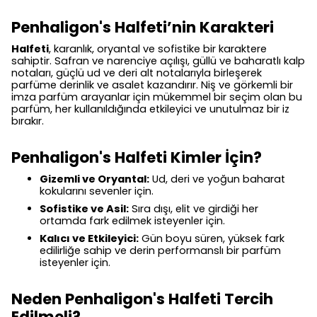
Penhaligon's Halfeti’nin Karakteri
Halfeti
, karanlık, oryantal ve sofistike bir karaktere
sahiptir. Safran ve narenciye açılışı, güllü ve baharatlı kalp
notaları, güçlü ud ve deri alt notalarıyla birleşerek
parfüme derinlik ve asalet kazandırır. Niş ve görkemli bir
imza parfüm arayanlar için mükemmel bir seçim olan bu
parfüm, her kullanıldığında etkileyici ve unutulmaz bir iz
bırakır.
Penhaligon's Halfeti Kimler İçin?
Gizemli ve Oryantal:
Ud, deri ve yoğun baharat
kokularını sevenler için.
Sofistike ve Asil:
Sıra dışı, elit ve girdiği her
ortamda fark edilmek isteyenler için.
Kalıcı ve Etkileyici:
Gün boyu süren, yüksek fark
edilirliğe sahip ve derin performanslı bir parfüm
isteyenler için.
Neden Penhaligon's Halfeti Tercih
Edilmeli?