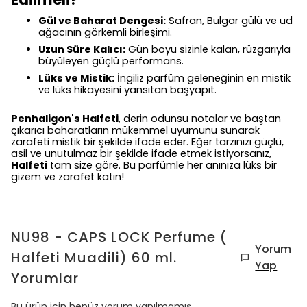
Gül ve Baharat Dengesi:
Safran, Bulgar gülü ve ud
ağacının görkemli birleşimi.
Uzun Süre Kalıcı:
Gün boyu sizinle kalan, rüzgarıyla
büyüleyen güçlü performans.
Lüks ve Mistik:
İngiliz parfüm geleneğinin en mistik
ve lüks hikayesini yansıtan başyapıt.
Penhaligon's Halfeti
, derin odunsu notalar ve baştan
çıkarıcı baharatların mükemmel uyumunu sunarak
zarafeti mistik bir şekilde ifade eder. Eğer tarzınızı güçlü,
asil ve unutulmaz bir şekilde ifade etmek istiyorsanız,
Halfeti
tam size göre. Bu parfümle her anınıza lüks bir
gizem ve zarafet katın!
NU98 - CAPS LOCK Perfume (
Yorum
Halfeti Muadili) 60 ml.
Yap
Yorumlar
Bu ürün için henüz yorum yapılmamış.