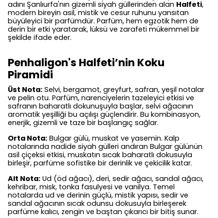
adını Şanlıurfa'nın gizemli siyah güllerinden alan
Halfeti
,
modern bireyin asil, mistik ve cesur ruhunu yansıtan
büyüleyici bir parfümdür. Parfüm, hem egzotik hem de
derin bir etki yaratarak, lüksü ve zarafeti mükemmel bir
şekilde ifade eder.
Penhaligon's Halfeti’nin Koku
Piramidi
Üst Nota:
Selvi, bergamot, greyfurt, safran, yeşil notalar
ve pelin otu. Parfüm, narenciyelerin tazeleyici etkisi ve
safranın baharatlı dokunuşuyla başlar, selvi ağacının
aromatik yeşilliği bu açılışı güçlendirir. Bu kombinasyon,
enerjik, gizemli ve taze bir başlangıç sağlar.
Orta Nota:
Bulgar gülü, muskat ve yasemin. Kalp
notalarında nadide siyah gülleri andıran Bulgar gülünün
asil çiçeksi etkisi, muskatın sıcak baharatlı dokusuyla
birleşir, parfüme sofistike bir derinlik ve çekicilik katar.
Alt Nota:
Ud (öd ağacı), deri, sedir ağacı, sandal ağacı,
kehribar, misk, tonka fasulyesi ve vanilya. Temel
notalarda ud ve derinin güçlü, mistik yapısı, sedir ve
sandal ağacının sıcak odunsu dokusuyla birleşerek
parfüme kalıcı, zengin ve baştan çıkarıcı bir bitiş sunar.