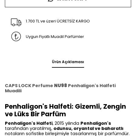
1.700 TL ve üzeri ÜCRETSİZ KARGO
Uygun Fiyatlı Muadil Parfümler
Ürün Açıklaması
CAPS LOCK Perfume
NU98
Penhaligon's Halfeti
Muadili
Penhaligon's Halfeti: Gizemli, Zengin
ve Lüks Bir Parfüm
Penhaligon's Halfeti
, 2015 yılında
Penhaligon's
tarafından yaratılmış,
odunsu, oryantal ve baharatlı
notaların sofistike birleşimiyle tasarlanmış bir parfümdür.