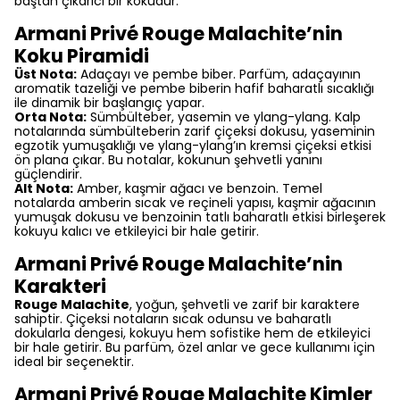
baştan çıkarıcı bir kokudur.
Armani Privé Rouge Malachite’nin
Koku Piramidi
Üst Nota:
Adaçayı ve pembe biber. Parfüm, adaçayının
aromatik tazeliği ve pembe biberin hafif baharatlı sıcaklığı
ile dinamik bir başlangıç yapar.
Orta Nota:
Sümbülteber, yasemin ve ylang-ylang. Kalp
notalarında sümbülteberin zarif çiçeksi dokusu, yaseminin
egzotik yumuşaklığı ve ylang-ylang’ın kremsi çiçeksi etkisi
ön plana çıkar. Bu notalar, kokunun şehvetli yanını
güçlendirir.
Alt Nota:
Amber, kaşmir ağacı ve benzoin. Temel
notalarda amberin sıcak ve reçineli yapısı, kaşmir ağacının
yumuşak dokusu ve benzoinin tatlı baharatlı etkisi birleşerek
kokuyu kalıcı ve etkileyici bir hale getirir.
Armani Privé Rouge Malachite’nin
Karakteri
Rouge Malachite
, yoğun, şehvetli ve zarif bir karaktere
sahiptir. Çiçeksi notaların sıcak odunsu ve baharatlı
dokularla dengesi, kokuyu hem sofistike hem de etkileyici
bir hale getirir. Bu parfüm, özel anlar ve gece kullanımı için
ideal bir seçenektir.
Armani Privé Rouge Malachite Kimler