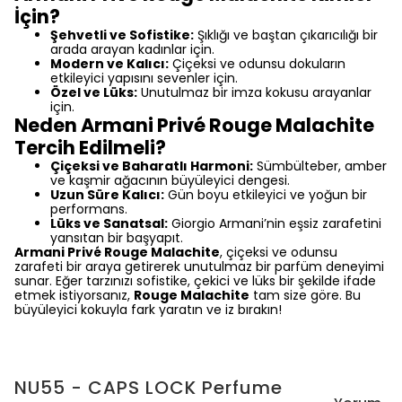
İçin?
Şehvetli ve Sofistike:
Şıklığı ve baştan çıkarıcılığı bir
arada arayan kadınlar için.
Modern ve Kalıcı:
Çiçeksi ve odunsu dokuların
etkileyici yapısını sevenler için.
Özel ve Lüks:
Unutulmaz bir imza kokusu arayanlar
için.
Neden Armani Privé Rouge Malachite
Tercih Edilmeli?
Çiçeksi ve Baharatlı Harmoni:
Sümbülteber, amber
ve kaşmir ağacının büyüleyici dengesi.
Uzun Süre Kalıcı:
Gün boyu etkileyici ve yoğun bir
performans.
Lüks ve Sanatsal:
Giorgio Armani’nin eşsiz zarafetini
yansıtan bir başyapıt.
Armani Privé Rouge Malachite
, çiçeksi ve odunsu
zarafeti bir araya getirerek unutulmaz bir parfüm deneyimi
sunar. Eğer tarzınızı sofistike, çekici ve lüks bir şekilde ifade
etmek istiyorsanız,
Rouge Malachite
tam size göre. Bu
büyüleyici kokuyla fark yaratın ve iz bırakın!
NU55 - CAPS LOCK Perfume