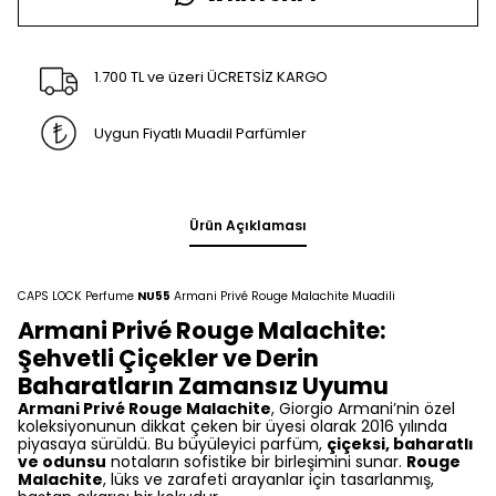
1.700 TL ve üzeri ÜCRETSİZ KARGO
Uygun Fiyatlı Muadil Parfümler
Ürün Açıklaması
CAPS LOCK Perfume
NU55
Armani Privé Rouge Malachite Muadili
Armani Privé Rouge Malachite:
Şehvetli Çiçekler ve Derin
Baharatların Zamansız Uyumu
Armani Privé Rouge Malachite
, Giorgio Armani’nin özel
koleksiyonunun dikkat çeken bir üyesi olarak 2016 yılında
piyasaya sürüldü. Bu büyüleyici parfüm,
çiçeksi, baharatlı
ve odunsu
notaların sofistike bir birleşimini sunar.
Rouge
Malachite
, lüks ve zarafeti arayanlar için tasarlanmış,