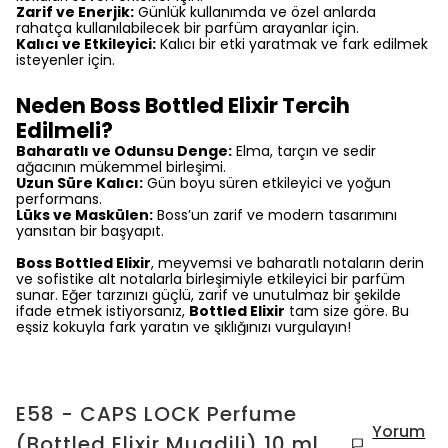
Zarif ve Enerjik:
Günlük kullanımda ve özel anlarda
rahatça kullanılabilecek bir parfüm arayanlar için.
Kalıcı ve Etkileyici:
Kalıcı bir etki yaratmak ve fark edilmek
isteyenler için.
Neden Boss Bottled Elixir Tercih
Edilmeli?
Baharatlı ve Odunsu Denge:
Elma, tarçın ve sedir
ağacının mükemmel birleşimi.
Uzun Süre Kalıcı:
Gün boyu süren etkileyici ve yoğun
performans.
Lüks ve Maskülen:
Boss’un zarif ve modern tasarımını
yansıtan bir başyapıt.
Boss Bottled Elixir
, meyvemsi ve baharatlı notaların derin
ve sofistike alt notalarla birleşimiyle etkileyici bir parfüm
sunar. Eğer tarzınızı güçlü, zarif ve unutulmaz bir şekilde
ifade etmek istiyorsanız,
Bottled Elixir
tam size göre. Bu
eşsiz kokuyla fark yaratın ve şıklığınızı vurgulayın!
E58 - CAPS LOCK Perfume
Yorum
(Bottled Elixir Muadili) 10 ml.