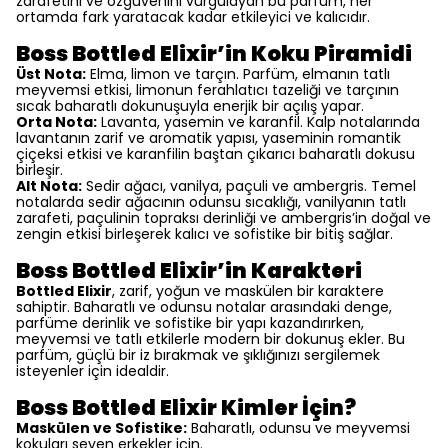
zarafetini ve özgüvenini vurgulayan bu parfüm, her
ortamda fark yaratacak kadar etkileyici ve kalıcıdır.
Boss Bottled Elixir’in Koku Piramidi
Üst Nota:
Elma, limon ve tarçın. Parfüm, elmanın tatlı
meyvemsi etkisi, limonun ferahlatıcı tazeliği ve tarçının
sıcak baharatlı dokunuşuyla enerjik bir açılış yapar.
Orta Nota:
Lavanta, yasemin ve karanfil. Kalp notalarında
lavantanın zarif ve aromatik yapısı, yaseminin romantik
çiçeksi etkisi ve karanfilin baştan çıkarıcı baharatlı dokusu
birleşir.
Alt Nota:
Sedir ağacı, vanilya, paçuli ve ambergris. Temel
notalarda sedir ağacının odunsu sıcaklığı, vanilyanın tatlı
zarafeti, paçulinin topraksı derinliği ve ambergris’in doğal ve
zengin etkisi birleşerek kalıcı ve sofistike bir bitiş sağlar.
Boss Bottled Elixir’in Karakteri
Bottled Elixir
, zarif, yoğun ve maskülen bir karaktere
sahiptir. Baharatlı ve odunsu notalar arasındaki denge,
parfüme derinlik ve sofistike bir yapı kazandırırken,
meyvemsi ve tatlı etkilerle modern bir dokunuş ekler. Bu
parfüm, güçlü bir iz bırakmak ve şıklığınızı sergilemek
isteyenler için idealdir.
Boss Bottled Elixir Kimler İçin?
Maskülen ve Sofistike:
Baharatlı, odunsu ve meyvemsi
kokuları seven erkekler için.