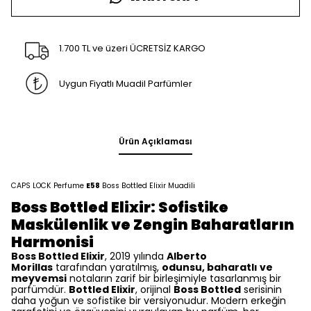
1.700 TL ve üzeri ÜCRETSİZ KARGO
Uygun Fiyatlı Muadil Parfümler
Ürün Açıklaması
CAPS LOCK Perfume
E58
Boss Bottled Elixir Muadili
Boss Bottled Elixir: Sofistike
Maskülenlik ve Zengin Baharatların
Harmonisi
Boss Bottled Elixir
, 2019 yılında
Alberto
Morillas
tarafından yaratılmış,
odunsu, baharatlı ve
meyvemsi
notaların zarif bir birleşimiyle tasarlanmış bir
parfümdür.
Bottled Elixir
, orijinal
Boss Bottled
serisinin
daha yoğun ve sofistike bir versiyonudur. Modern erkeğin