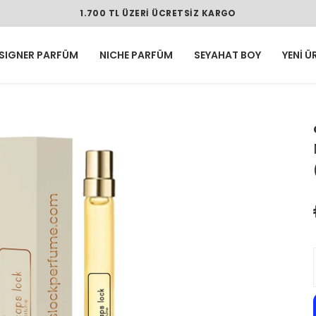
1.700 TL ÜZERI ÜCRETSIZ KARGO
SIGNER PARFÜM
NICHE PARFÜM
SEYAHAT BOY
YENİ Ü