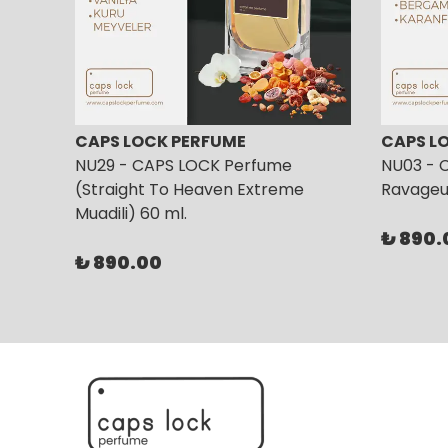
CAPS LOCK PERFUME
CAPS L
NU29 - CAPS LOCK Perfume
NU03 - 
(Straight To Heaven Extreme
Ravageur
Muadili) 60 ml.
₺ 890.
₺ 890.00