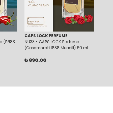
CAPS LOCK PERFUME
CAPS
e (B683
NU33 - CAPS LOCK Perfume
NU35
(Casamorati 1888 Muadili) 60 ml.
(Ambr
₺ 890.00
₺ 89