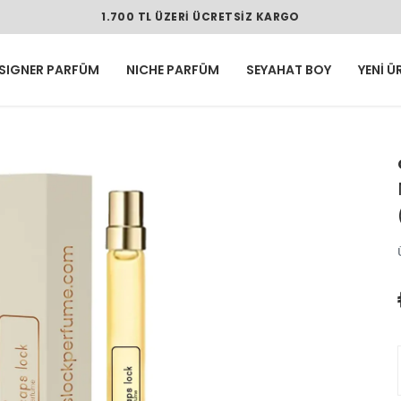
1.700 TL ÜZERI ÜCRETSIZ KARGO
SIGNER PARFÜM
NICHE PARFÜM
SEYAHAT BOY
YENİ Ü