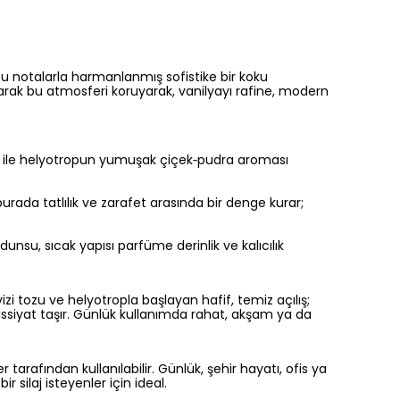
su notalarla harmanlanmış sofistike bir koku
larak bu atmosferi koruyarak, vanilyayı rafine, modern
usu ile helyotropun yumuşak çiçek‑pudra aroması
urada tatlılık ve zarafet arasında bir denge kurar;
nsu, sıcak yapısı parfüme derinlik ve kalıcılık
zi tozu ve helyotropla başlayan hafif, temiz açılış;
hissiyat taşır. Günlük kullanımda rahat, akşam ya da
tarafından kullanılabilir. Günlük, şehir hayatı, ofis ya
r silaj isteyenler için ideal.