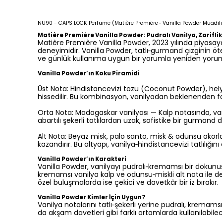
NU90 - CAPS LOCK Perfume (Matière Première ‑ Vanilla Powder Muadili)
Matière Première Vanilla Powder: Pudralı Vanilya, Zariflik
Matière Première Vanilla Powder, 2023 yılında piyasay
deneyimidir. Vanilla Powder, tatlı‑gurmand çizginin öt
ve günlük kullanıma uygun bir yorumla yeniden yoru
Vanilla Powder’ın Koku Piramidi
Üst Nota: Hindistancevizi tozu (Coconut Powder), hely
hissedilir. Bu kombinasyon, vanilyadan beklenenden fark
Orta Nota: Madagaskar vanilyası — Kalp notasında, vani
abartılı şekerli tatlılardan uzak, sofistike bir gurma
Alt Nota: Beyaz misk, palo santo, misk & odunsu akorla
kazandırır. Bu altyapı, vanilya‑hindistancevizi tatlılı
Vanilla Powder’ın Karakteri
Vanilla Powder, vanilyayı pudralı‑kremamsı bir dokunuşl
kremamsı vanilya kalp ve odunsu‑miskli alt nota ile den
özel buluşmalarda ise çekici ve davetkâr bir iz bırakır
Vanilla Powder Kimler İçin Uygun?
Vanilya notalarını tatlı‑şekerli yerine pudralı, kremams
da akşam davetleri gibi farklı ortamlarda kullanılabilecek