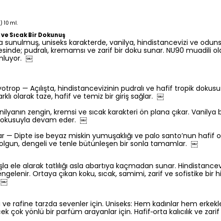
 10 ml.
 ve Sıcak Bir Dokunuş
a sunulmuş, uniseks karakterde, vanilya, hindistancevizi ve odun
esinde; pudralı, kremamsı ve zarif bir doku sunar. NU90 muadili o
mluyor. ￼
otrop — Açılışta, hindistancevizinin pudralı ve hafif tropik dok
lı olarak taze, hafif ve temiz bir giriş sağlar. ￼
lyanın zengin, kremsi ve sıcak karakteri ön plana çıkar. Vanilya b
nd dokusuyla devam eder. ￼
r — Dipte ise beyaz miskin yumuşaklığı ve palo santo’nun hafif odu
ğını olgun, dengeli ve tenle bütünleşen bir sonla tamamlar. ￼
a ele alarak tatlılığı asla abartıya kaçmadan sunar. Hindistancevi
gelenir. Ortaya çıkan koku, sıcak, samimi, zarif ve sofistike bir 
. ￼
ı ve rafine tarzda sevenler için. Uniseks: Hem kadınlar hem erkekler 
 çok yönlü bir parfüm arayanlar için. Hafif‑orta kalıcılık ve zarif bi