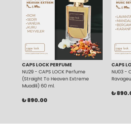
CAPS LOCK PERFUME
CAPS L
NU29 - CAPS LOCK Perfume
NU03 - 
(Straight To Heaven Extreme
Ravageur
Muadili) 60 ml.
₺ 890.
₺ 890.00