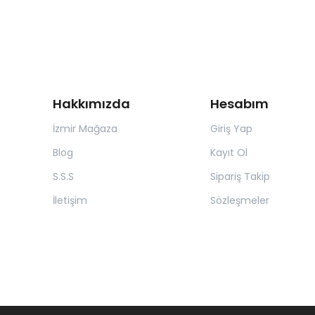
Hakkımızda
Hesabım
İzmir Mağaza
Giriş Yap
Blog
Kayıt Ol
S.S.S
Sipariş Takip
İletişim
Sözleşmeler