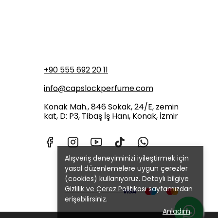
+90 555 692 20 11
info@capslockperfume.com
Konak Mah., 846 Sokak, 24/E, zemin
kat, D: P3, Tibaş İş Hanı, Konak, İzmir
Alışveriş deneyiminizi iyileştirmek için
yasal düzenlemelere uygun çerezler
(cookies) kullanıyoruz. Detaylı bilgiye
Gizlilik ve Çerez Politikası
sayfamızdan
erişebilirsiniz.
Anladım