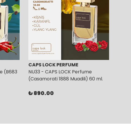
CAPS LOCK PERFUME
CAPS
e (B683
NU33 - CAPS LOCK Perfume
NU35
(Casamorati 1888 Muadili) 60 ml.
(Ambr
₺ 890.00
₺ 89