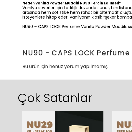
Neden Vanilla Powder Muadili NU90 Tercih Edilmeli?
Vanilya severler için tatlılığı dozunda sunar; hindistan
arasında hem sofistike hem rahat bir alternatif oluştur
isteyenlere hitap eder. Vanilyanın klasik “şeker bombas
NU90 – CAPS LOCK Perfume Vanilla Powder Muadili; sıca
NU90 - CAPS LOCK Perfume (
Bu ürün için henüz yorum yapılmamış.
Çok Satanlar