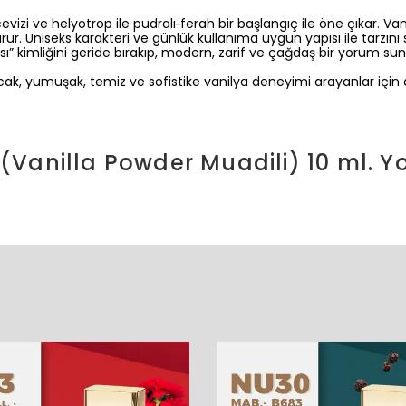
cevizi ve helyotrop ile pudralı‑ferah bir başlangıç ile öne çıkar. V
ur. Uniseks karakteri ve günlük kullanıma uygun yapısı ile tarzını
ı” kimliğini geride bırakıp, modern, zarif ve çağdaş bir yorum sun
k, yumuşak, temiz ve sofistike vanilya deneyimi arayanlar için de
Vanilla Powder Muadili) 10 ml.
Y