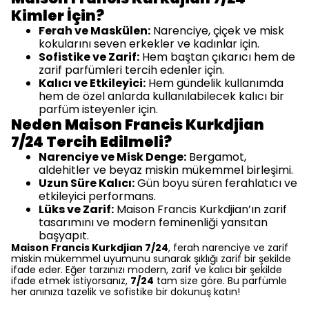
Kimler İçin?
Ferah ve Maskülen:
Narenciye, çiçek ve misk
kokularını seven erkekler ve kadınlar için.
Sofistike ve Zarif:
Hem baştan çıkarıcı hem de
zarif parfümleri tercih edenler için.
Kalıcı ve Etkileyici:
Hem gündelik kullanımda
hem de özel anlarda kullanılabilecek kalıcı bir
parfüm isteyenler için.
Neden Maison Francis Kurkdjian
7/24 Tercih Edilmeli?
Narenciye ve Misk Denge:
Bergamot,
aldehitler ve beyaz miskin mükemmel birleşimi.
Uzun Süre Kalıcı:
Gün boyu süren ferahlatıcı ve
etkileyici performans.
Lüks ve Zarif:
Maison Francis Kurkdjian’ın zarif
tasarımını ve modern feminenliği yansıtan
başyapıt.
Maison Francis Kurkdjian 7/24
, ferah narenciye ve zarif
miskin mükemmel uyumunu sunarak şıklığı zarif bir şekilde
ifade eder. Eğer tarzınızı modern, zarif ve kalıcı bir şekilde
ifade etmek istiyorsanız,
7/24
tam size göre. Bu parfümle
her anınıza tazelik ve sofistike bir dokunuş katın!