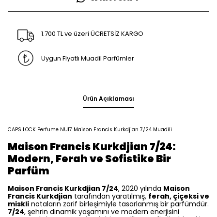
1.700 TL ve üzeri ÜCRETSİZ KARGO
Uygun Fiyatlı Muadil Parfümler
Ürün Açıklaması
CAPS LOCK Perfume NU17 Maison Francis Kurkdjian 7/24 Muadili
Maison Francis Kurkdjian 7/24:
Modern, Ferah ve Sofistike Bir
Parfüm
Maison Francis Kurkdjian 7/24
, 2020 yılında
Maison
Francis Kurkdjian
tarafından yaratılmış,
ferah, çiçeksi ve
miskli
notaların zarif birleşimiyle tasarlanmış bir parfümdür.
7/24
, şehrin dinamik yaşamını ve modern enerjisini