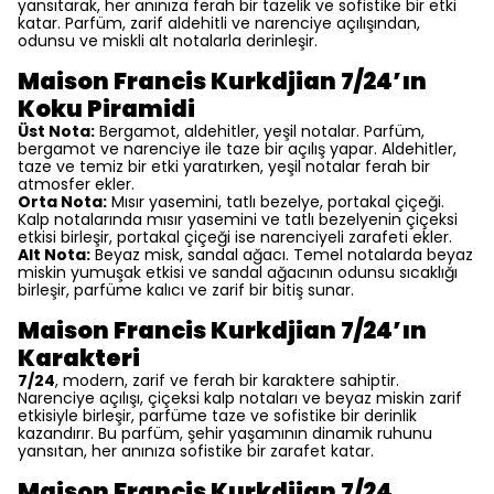
yansıtarak, her anınıza ferah bir tazelik ve sofistike bir etki
katar. Parfüm, zarif aldehitli ve narenciye açılışından,
odunsu ve miskli alt notalarla derinleşir.
Maison Francis Kurkdjian 7/24’ın
Koku Piramidi
Üst Nota:
Bergamot, aldehitler, yeşil notalar. Parfüm,
bergamot ve narenciye ile taze bir açılış yapar. Aldehitler,
taze ve temiz bir etki yaratırken, yeşil notalar ferah bir
atmosfer ekler.
Orta Nota:
Mısır yasemini, tatlı bezelye, portakal çiçeği.
Kalp notalarında mısır yasemini ve tatlı bezelyenin çiçeksi
etkisi birleşir, portakal çiçeği ise narenciyeli zarafeti ekler.
Alt Nota:
Beyaz misk, sandal ağacı. Temel notalarda beyaz
miskin yumuşak etkisi ve sandal ağacının odunsu sıcaklığı
birleşir, parfüme kalıcı ve zarif bir bitiş sunar.
Maison Francis Kurkdjian 7/24’ın
Karakteri
7/24
, modern, zarif ve ferah bir karaktere sahiptir.
Narenciye açılışı, çiçeksi kalp notaları ve beyaz miskin zarif
etkisiyle birleşir, parfüme taze ve sofistike bir derinlik
kazandırır. Bu parfüm, şehir yaşamının dinamik ruhunu
yansıtan, her anınıza sofistike bir zarafet katar.
Maison Francis Kurkdjian 7/24