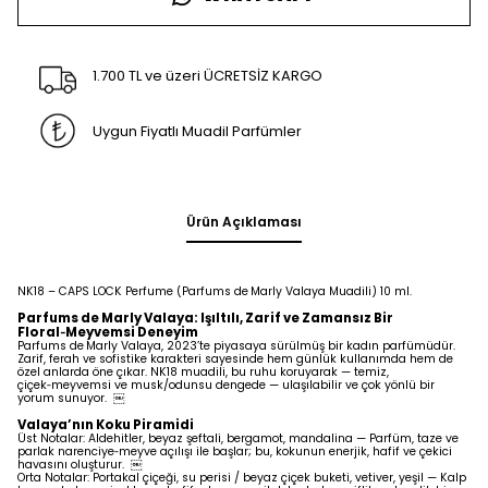
1.700 TL ve üzeri ÜCRETSİZ KARGO
Uygun Fiyatlı Muadil Parfümler
Ürün Açıklaması
NK18 – CAPS LOCK Perfume (Parfums de Marly Valaya Muadili) 10 ml.
Parfums de Marly Valaya: Işıltılı, Zarif ve Zamansız Bir
Floral‑Meyvemsi Deneyim
Parfums de Marly Valaya, 2023’te piyasaya sürülmüş bir kadın parfümüdür.
Zarif, ferah ve sofistike karakteri sayesinde hem günlük kullanımda hem de
özel anlarda öne çıkar. NK18 muadili, bu ruhu koruyarak — temiz,
çiçek‑meyvemsi ve musk/odunsu dengede — ulaşılabilir ve çok yönlü bir
yorum sunuyor. ￼
Valaya’nın Koku Piramidi
Üst Notalar: Aldehitler, beyaz şeftali, bergamot, mandalina — Parfüm, taze ve
parlak narenciye‑meyve açılışı ile başlar; bu, kokunun enerjik, hafif ve çekici
havasını oluşturur. ￼
Orta Notalar: Portakal çiçeği, su perisi / beyaz çiçek buketi, vetiver, yeşil — Kalp