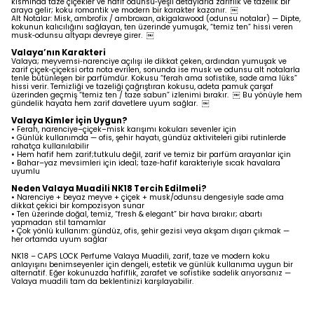
kısmında taze çiçekler ve hafif odunsu‑yeşil detaylarla zariflik ve tazelik bir
araya gelir; koku romantik ve modern bir karakter kazanır. ￼
Alt Notalar: Misk, ambrofix / ambroxan, akigalawood (odunsu notalar) — Dipte,
kokunun kalıcılığını sağlayan, ten üzerinde yumuşak, “temiz ten” hissi veren
musk‑odunsu altyapı devreye girer. ￼
Valaya’nın Karakteri
Valaya; meyvemsi‑narenciye açılışı ile dikkat çeken, ardından yumuşak ve
zarif çiçek‑çiçeksi orta nota evrilen, sonunda ise musk ve odunsu alt notalarla
tenle bütünleşen bir parfümdür. Kokusu “ferah ama sofistike, sade ama lüks”
hissi verir. Temizliği ve tazeliği çağrıştıran kokusu, adeta pamuk çarşaf
üzerinden geçmiş “temiz ten / taze sabun” izlenimi bırakır. ￼ Bu yönüyle hem
gündelik hayata hem zarif davetlere uyum sağlar. ￼
Valaya Kimler İçin Uygun?
•
Ferah, narenciye–çiçek–misk karışımı kokuları sevenler için
•
Günlük kullanımda — ofis, şehir hayatı, gündüz aktiviteleri gibi rutinlerde
rahatça kullanılabilir
•
Hem hafif hem zarif;tutkulu değil, zarif ve temiz bir parfüm arayanlar için
•
Bahar–yaz mevsimleri için ideal; taze‑hafif karakteriyle sıcak havalara
uyumlu
Neden Valaya Muadili NK18 Tercih Edilmeli?
•
Narenciye + beyaz meyve + çiçek + musk/odunsu dengesiyle sade ama
dikkat çekici bir kompozisyon sunar
•
Ten üzerinde doğal, temiz, “fresh & elegant” bir hava bırakır; abartı
yapmadan stil tamamlar
•
Çok yönlü kullanım: gündüz, ofis, şehir gezisi veya akşam dışarı çıkmak —
her ortamda uyum sağlar
NK18 – CAPS LOCK Perfume Valaya Muadili, zarif, taze ve modern koku
anlayışını benimseyenler için dengeli, estetik ve günlük kullanıma uygun bir
alternatif. Eğer kokunuzda hafiflik, zarafet ve sofistike sadelik arıyorsanız —
Valaya muadili tam da beklentinizi karşılayabilir.