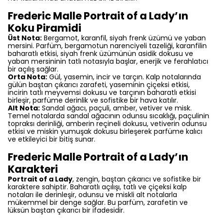
Frederic Malle Portrait of a Lady’ın
Koku Piramidi
Üst Nota:
Bergamot, karanfil, siyah frenk üzümü ve yaban
mersini. Parfüm, bergamotun narenciyeli tazeliği, karanfilin
baharatlı etkisi, siyah frenk üzümünün asidik dokusu ve
yaban mersininin tatlı notasıyla başlar, enerjik ve ferahlatıcı
bir açılış sağlar.
Orta Nota:
Gül, yasemin, incir ve tarçın. Kalp notalarında
gülün baştan çıkarıcı zarafeti, yaseminin çiçeksi etkisi,
incirin tatlı meyvemsi dokusu ve tarçının baharatlı etkisi
birleşir, parfüme derinlik ve sofistike bir hava katılır.
Alt Nota:
Sandal ağacı, paçuli, amber, vetiver ve misk.
Temel notalarda sandal ağacının odunsu sıcaklığı, paçulinin
topraksı derinliği, amberin reçineli dokusu, vetiverin odunsu
etkisi ve miskin yumuşak dokusu birleşerek parfüme kalıcı
ve etkileyici bir bitiş sunar.
Frederic Malle Portrait of a Lady’ın
Karakteri
Portrait of a Lady
, zengin, baştan çıkarıcı ve sofistike bir
karaktere sahiptir. Baharatlı açılışı, tatlı ve çiçeksi kalp
notaları ile derinleşir, odunsu ve miskli alt notalarla
mükemmel bir denge sağlar. Bu parfüm, zarafetin ve
lüksün baştan çıkarıcı bir ifadesidir.