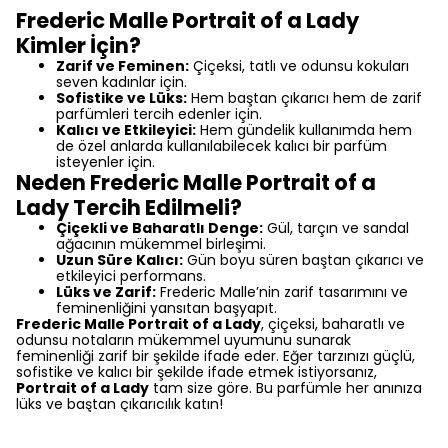
Frederic Malle Portrait of a Lady
Kimler İçin?
Zarif ve Feminen:
Çiçeksi, tatlı ve odunsu kokuları
seven kadınlar için.
Sofistike ve Lüks:
Hem baştan çıkarıcı hem de zarif
parfümleri tercih edenler için.
Kalıcı ve Etkileyici:
Hem gündelik kullanımda hem
de özel anlarda kullanılabilecek kalıcı bir parfüm
isteyenler için.
Neden Frederic Malle Portrait of a
Lady Tercih Edilmeli?
Çiçekli ve Baharatlı Denge:
Gül, tarçın ve sandal
ağacının mükemmel birleşimi.
Uzun Süre Kalıcı:
Gün boyu süren baştan çıkarıcı ve
etkileyici performans.
Lüks ve Zarif:
Frederic Malle’nin zarif tasarımını ve
feminenliğini yansıtan başyapıt.
Frederic Malle Portrait of a Lady
, çiçeksi, baharatlı ve
odunsu notaların mükemmel uyumunu sunarak
feminenliği zarif bir şekilde ifade eder. Eğer tarzınızı güçlü,
sofistike ve kalıcı bir şekilde ifade etmek istiyorsanız,
Portrait of a Lady
tam size göre. Bu parfümle her anınıza
lüks ve baştan çıkarıcılık katın!