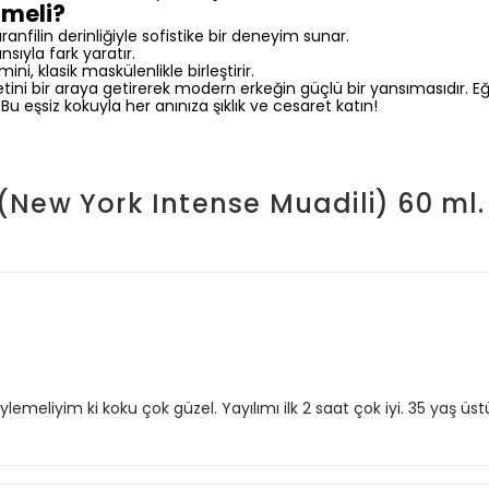
lmeli?
ranfilin derinliğiyle sofistike bir deneyim sunar.
sıyla fark yaratır.
ni, klasik maskülenlikle birleştirir.
etini bir araya getirerek modern erkeğin güçlü bir yansımasıdır. Eğer 
Bu eşsiz kokuyla her anınıza şıklık ve cesaret katın!
New York Intense Muadili) 60 ml.
ylemeliyim ki koku çok güzel. Yayılımı ilk 2 saat çok iyi. 35 yaş ü