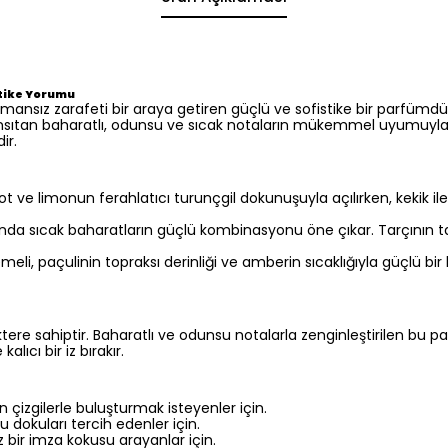
stike Yorumu
mansız zarafeti bir araya getiren güçlü ve sofistike bir parfümdür
nsıtan baharatlı, odunsu ve sıcak notaların mükemmel uyumuyla 
ir.
 limonun ferahlatıcı turunçgil dokunuşuyla açılırken, kekik ile ba
sında sıcak baharatların güçlü kombinasyonu öne çıkar. Tarçının t
li, paçulinin topraksı derinliği ve amberin sıcaklığıyla güçlü bir
ktere sahiptir. Baharatlı ve odunsu notalarla zenginleştirilen bu p
ıcı bir iz bırakır.
çizgilerle buluşturmak isteyenler için.
 dokuları tercih edenler için.
 bir imza kokusu arayanlar için.