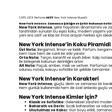
CAPS LOCK Perfume
NE05
New York Intense Muadili
New York Intense: Zamansız Şıklığın ve Şehir Ruhunun Sofi
New York Intense
, şehir hayatının dinamizmini ve za
tarafından sunulan bu eşsiz koku, modern yaşamı ya
yanı sıra zarif ve klas bir imza arayan herkes için ideald
New York Intense’in Koku Piramidi
Üst Nota:
Bergamot, limon ve kekik. Parfüm, bergamot ve
hem taze hem de canlı bir etki yaratır.
Orta Nota:
Tarçın, karanfil ve siyah biber. Kalp nota
ile birleşerek kokunun derinliğini artırır.
Alt Nota:
Paçuli, amber, misk ve vetiver. Parfümün teme
odunsu notası, kokuyu sofistike bir şekilde tamamlar.
New York Intense’in Karakteri
New York Intense
, güçlü, derin ve zamansız bir kara
Hem günlük kullanımda hem de özel anlarda güçlü ve kal
New York Intense Kimler İçin?
Klasik ve Sofistike:
Geleneksel zarafeti modern 
Baharatlı ve Derin:
Sıcak baharatları ve odunsu
Unutulmaz ve Kalıcı:
Gün boyu etkili, zamansız