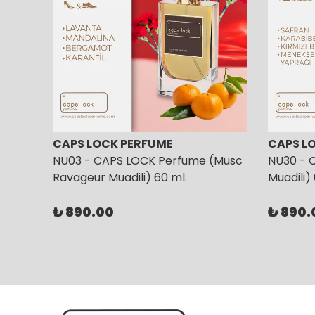
CAPS LOCK PERFUME
CAPS L
NU03 - CAPS LOCK Perfume (Musc
NU30 - 
Ravageur Muadili) 60 ml.
Muadili)
₺ 890.00
₺ 890.