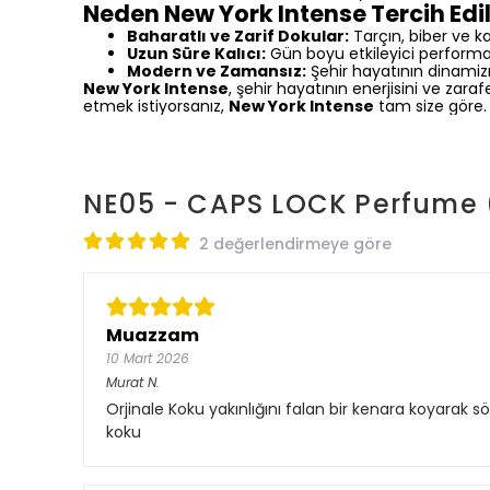
Neden New York Intense Tercih Edi
Baharatlı ve Zarif Dokular:
Tarçın, biber ve ka
Uzun Süre Kalıcı:
Gün boyu etkileyici performan
Modern ve Zamansız:
Şehir hayatının dinamizmi
New York Intense
, şehir hayatının enerjisini ve zaraf
etmek istiyorsanız,
New York Intense
tam size göre. 
NE05 - CAPS LOCK Perfume (
2 değerlendirmeye göre
Muazzam
10 Mart 2026
Murat
N.
Orjinale Koku yakınlığını falan bir kenara koyarak sö
koku