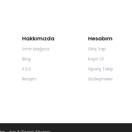
Hakkımızda
Hesabım
İzmir Mağaza
Giriş Yap
Blog
Kayıt Ol
S.S.S
Sipariş Takip
İletişim
Sözleşmeler
lım
-
ikas E-Ticaret
Altyapısı