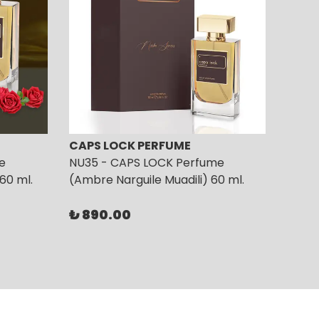
CAPS LOCK PERFUME
CAPS
e
NU35 - CAPS LOCK Perfume
NU39
60 ml.
(Ambre Narguile Muadili) 60 ml.
(Vibr
₺ 890.00
₺ 89