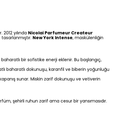
. 2012 yılında
Nicolai Parfumeur Createur
tasarlanmıştır.
New York Intense
, maskülenliğin
haratlı bir sofistike enerji eklenir. Bu başlangıç,
atlı baharatlı dokunuşu, karanfil ve biberin yoğunluğu
 kapanış sunar. Miskin zarif dokunuşu ve vetiverin
arfüm, şehirli ruhun zarif ama cesur bir yansımasıdır.