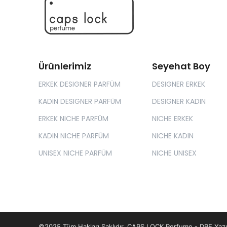
Ürünlerimiz
Seyehat Boy
ERKEK DESIGNER PARFÜM
DESIGNER ERKEK
KADIN DESIGNER PARFÜM
DESIGNER KADIN
ERKEK NICHE PARFÜM
NICHE ERKEK
KADIN NICHE PARFÜM
NICHE KADIN
UNISEX NICHE PARFÜM
NICHE UNISEX
©2025 Tüm Hakları Saklıdır, CAPS LOCK Perfume -
DRE Yazı