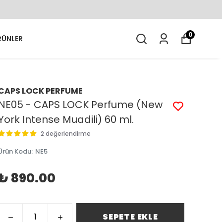
0
RÜNLER
CAPS LOCK PERFUME
NE05 - CAPS LOCK Perfume (New
York Intense Muadili) 60 ml.
2 değerlendirme
Ürün Kodu
:
NE5
₺ 890.00
SEPETE EKLE