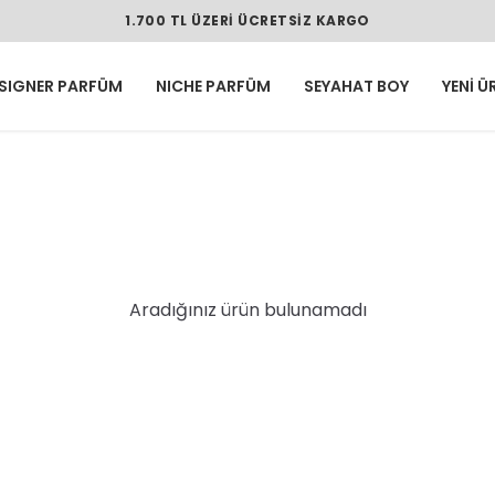
1.700 TL ÜZERI ÜCRETSIZ KARGO
SIGNER PARFÜM
NICHE PARFÜM
SEYAHAT BOY
YENİ Ü
Aradığınız ürün bulunamadı